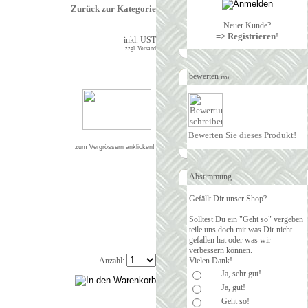
Zurück zur Kategorie
Neuer Kunde?
=> Registrieren
!
inkl. UST
zzgl. Versand
bewerten
Bewerten Sie dieses Produkt!
zum Vergrössern anklicken!
Abstimmung
Gefällt Dir unser Shop?
Solltest Du ein "Geht so" vergeben
teile uns doch mit was Dir nicht
gefallen hat oder was wir
verbessern können.
Anzahl:
Vielen Dank!
Ja, sehr gut!
Ja, gut!
Geht so!