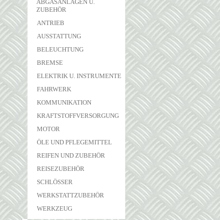
ABGASANLAGEN U.
ZUBEHÖR
ANTRIEB
AUSSTATTUNG
BELEUCHTUNG
BREMSE
ELEKTRIK U. INSTRUMENTE
FAHRWERK
KOMMUNIKATION
KRAFTSTOFFVERSORGUNG
MOTOR
ÖLE UND PFLEGEMITTEL
REIFEN UND ZUBEHÖR
REISEZUBEHÖR
SCHLÖSSER
WERKSTATTZUBEHÖR
WERKZEUG