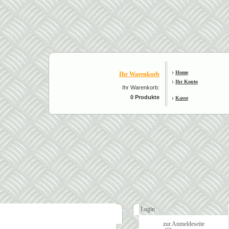
Home
Ihr Warenkorb
Ihr Konto
Ihr Warenkorb:
0 Produkte
Kasse
Login
zur Anmeldeseite