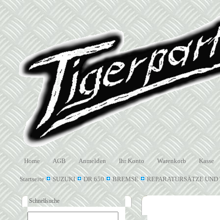
Home
AGB
Anmelden
Ihr Konto
Warenkorb
Kasse
Startseite
SUZUKI
DR 650
BREMSE
REPARATURSÄTZE UND 
Schnellsuche