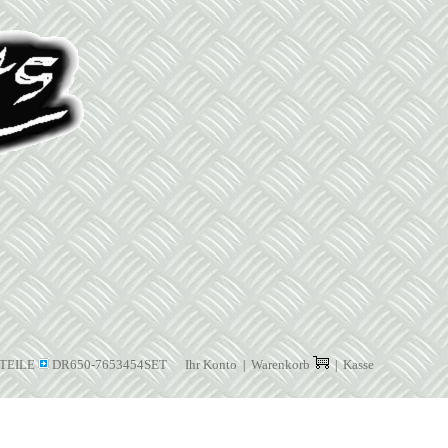
TEILE
DR650-7653454SET
Ihr Konto
Warenkorb
Kasse
|
|