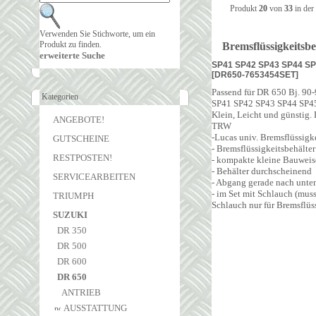
Produkt
20
von
33
in der
Verwenden Sie Stichworte, um ein
Produkt zu finden.
Bremsflüssigkeitsbe
erweiterte Suche
SP41 SP42 SP43 SP44 S
[DR650-7653454SET]
Passend für DR 650 Bj. 90
Kategorien
SP41 SP42 SP43 SP44 SP4
Klein, Leicht und günstig. D
ANGEBOTE!
TRW
-Lucas univ. Bremsflüssigk
GUTSCHEINE
- Bremsflüssigkeitsbehälte
RESTPOSTEN!
- kompakte kleine Bauweis
- Behälter durchscheinend
SERVICEARBEITEN
- Abgang gerade nach unte
- im Set mit Schlauch (muss
TRIUMPH
Schlauch nur für Bremsflüs
SUZUKI
DR 350
DR 500
DR 600
DR 650
ANTRIEB
AUSSTATTUNG