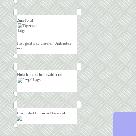
Zum Portal
Hier geht´s zu unseren Umbauten
usw.
Einfach und sicher bezahlen mit:
Hier findest Du uns auf Facebook: