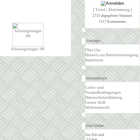
Trend
Abstimmung
[
|
]
2733 abgegebene Stimmen
1117 Kommentare
Sonstiges
Schwingenlager -96
Über Uns
Hinweis zur Batterieentsorgung
Impressum
Informationen
Liefer- und
Versandbedingungen
Datenschutzerklärung
Unsere AGB
Widerrufsrecht
User Online
Zur Zeit sind
3 Gäste