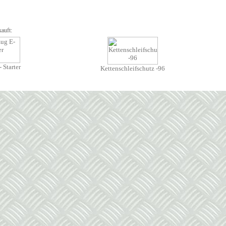
auft:
 Starter
Kettenschleifschutz -96