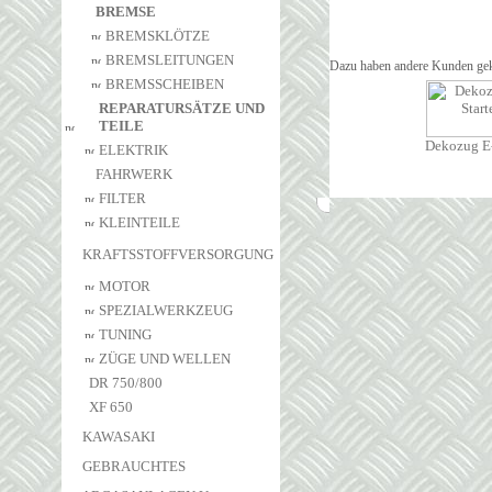
BREMSE
BREMSKLÖTZE
BREMSLEITUNGEN
Dazu haben andere Kunden gek
BREMSSCHEIBEN
REPARATURSÄTZE UND
TEILE
Dekozug E-
ELEKTRIK
FAHRWERK
FILTER
KLEINTEILE
KRAFTSSTOFFVERSORGUNG
MOTOR
SPEZIALWERKZEUG
TUNING
ZÜGE UND WELLEN
DR 750/800
XF 650
KAWASAKI
GEBRAUCHTES