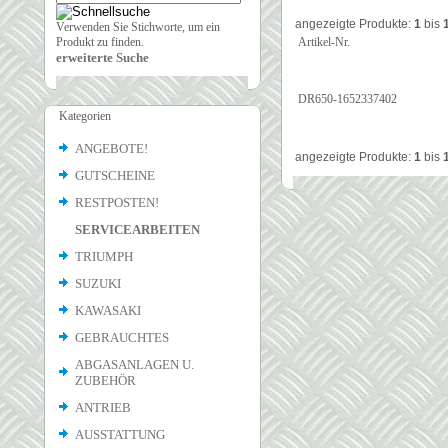
angezeigte Produkte:
1
bis
Verwenden Sie Stichworte, um ein
Produkt zu finden.
Artikel-Nr.
erweiterte Suche
DR650-1652337402
Kategorien
ANGEBOTE!
angezeigte Produkte:
1
bis
GUTSCHEINE
RESTPOSTEN!
SERVICEARBEITEN
TRIUMPH
SUZUKI
KAWASAKI
GEBRAUCHTES
ABGASANLAGEN U.
ZUBEHÖR
ANTRIEB
AUSSTATTUNG