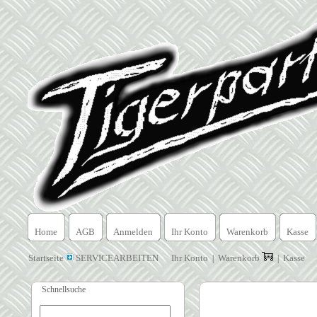
Home
AGB
Anmelden
Ihr Konto
Warenkorb
Kasse
Startseite
SERVICEARBEITEN
Ihr Konto
Warenkorb
Kasse
|
|
Schnellsuche