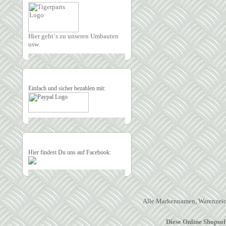
Hier geht´s zu unseren Umbauten
usw.
Einfach und sicher bezahlen mit:
Hier findest Du uns auf Facebook:
Alle Markennamen, Warenzeich
Diese Online Shopso