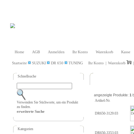
Home
AGB
Anmelden
Ihr Konto
Warenkorb
Kasse
Startseite
SUZUKI
DR 650
TUNING
Ihr Konto
Warenkorb
|
Schnellsuche
angezeigte Produkte:
1
b
Artikel-Nr.
Verwenden Sie Stichworte, um ein Produkt
zu finden.
erweiterte Suche
DR650-3129.03
Kategorien
DR650-3353.03