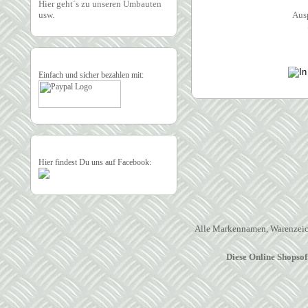
Hier geht´s zu unseren Umbauten
usw.
Aus
Einfach und sicher bezahlen mit:
Hier findest Du uns auf Facebook:
Alle Markennamen, Warenzeich
Diese Online Shopso