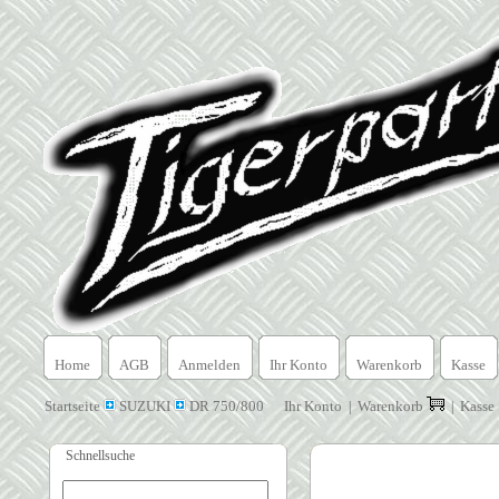
Home
AGB
Anmelden
Ihr Konto
Warenkorb
Kasse
Startseite
SUZUKI
DR 750/800
Ihr Konto
Warenkorb
Kasse
|
|
Schnellsuche