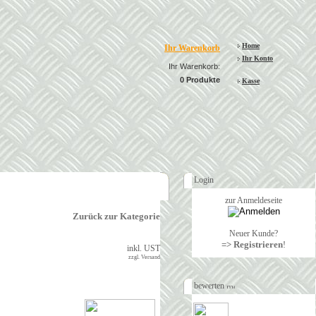
Home
Ihr Warenkorb
Ihr Konto
Ihr Warenkorb:
0 Produkte
Kasse
Login
zur Anmeldeseite
Zurück zur Kategorie
Neuer Kunde?
=> Registrieren
!
inkl. UST
zzgl. Versand
bewerten