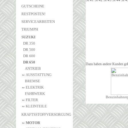
GUTSCHEINE
RESTPOSTEN!
SERVICEARBEITEN
TRIUMPH
SUZUKI
DR 350
DR 500
DR 600
DR 650
Dazu haben andere Kunden gek
ANTRIEB
AUSSTATTUNG
BREMSE
ELEKTRIK
FAHRWERK
Benzinhahnrep
FILTER
KLEINTEILE
KRAFTSSTOFFVERSORGUNG
MOTOR