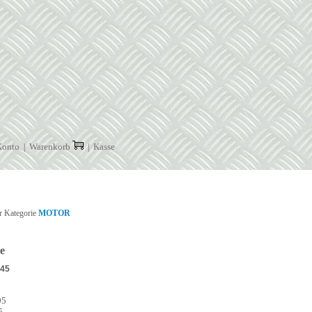
Konto
Warenkorb
Kasse
|
|
r Kategorie
MOTOR
e
P45
95
5