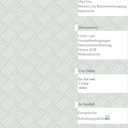
Über Uns
Hinweis zur Batterieentsorgung
Impressum
Informationen
Liefer- und
Versandbedingungen
Datenschutzerklärung
Unsere AGB
Widerrufsrecht
User Online
Zur Zeit sind
2 Gäste
online.
Im Streitfall
Europäische
Schichtungsstelle