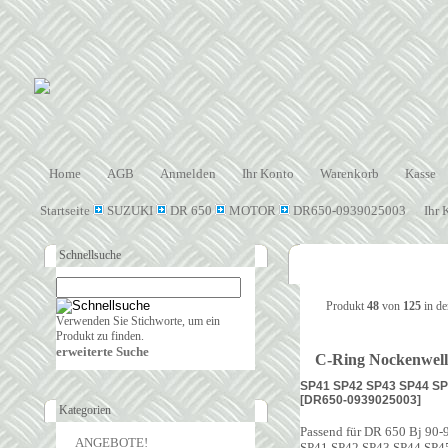
Home
AGB
Anmelden
Ihr Konto
Warenkorb
Kasse
Startseite
SUZUKI
DR 650
MOTOR
DR650-0939025003
Ihr 
Schnellsuche
Produkt
48
von
125
in de
Verwenden Sie Stichworte, um ein
Produkt zu finden.
erweiterte Suche
C-Ring Nockenwell
SP41 SP42 SP43 SP44 S
[DR650-0939025003]
Kategorien
Passend für DR 650 Bj 90-
ANGEBOTE!
SP41 SP42 SP43 SP44 SP4