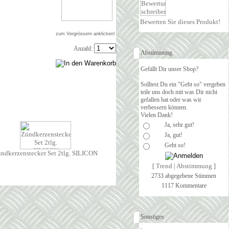
Bewerten Sie dieses Produkt!
zum Vergrössern anklicken!
Anzahl:
Abstimmung
Gefällt Dir unser Shop?
Solltest Du ein "Geht so" vergeben
teile uns doch mit was Dir nicht
gefallen hat oder was wir
verbessern können.
Vielen Dank!
Ja, sehr gut!
Ja, gut!
Geht so!
ndkerzenstecker Set 2tlg. SILICON
Trend
Abstimmung
[
|
]
2733 abgegebene Stimmen
1117 Kommentare
Sonstiges