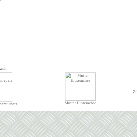
auft:
Zü
Mutter Hinterachse
aratursatz