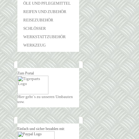
ÖLE UND PFLEGEMITTEL
REIFEN UND ZUBEHÖR
REISEZUBEHÖR
SCHLÖSSER
WERKSTATTZUBEHÖR
WERKZEUG
Zum Portal
Hier geht´s zu unseren Umbauten
usw.
Einfach und sicher bezahlen mit: