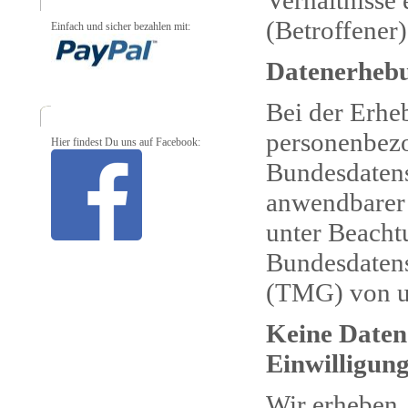
Verhältnisse
(Betroffener)
Einfach und sicher bezahlen mit:
Datenerhebu
Bei der Erh
personenbezo
Hier findest Du uns auf Facebook:
Bundesdatens
anwendbarer
unter Beacht
Bundesdatens
(TMG) von un
Keine Daten
Einwilligun
Wir erheben,