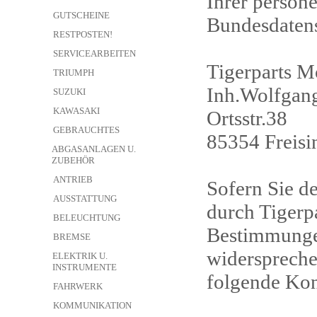
Ihrer person
GUTSCHEINE
Bundesdatens
RESTPOSTEN!
SERVICEARBEITEN
Tigerparts M
TRIUMPH
Inh.Wolfgan
SUZUKI
KAWASAKI
Ortsstr.38
GEBRAUCHTES
85354 Freisi
ABGASANLAGEN U.
ZUBEHÖR
ANTRIEB
Sofern Sie d
AUSSTATTUNG
durch Tigerp
BELEUCHTUNG
Bestimmunge
BREMSE
widerspreche
ELEKTRIK U.
INSTRUMENTE
folgende Kon
FAHRWERK
KOMMUNIKATION