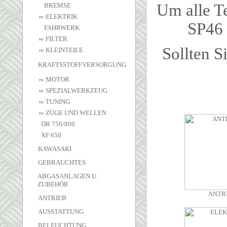
Um alle Te
BREMSE
ELEKTRIK
SP46 
FAHRWERK
FILTER
Sollten S
KLEINTEILE
KRAFTSSTOFFVERSORGUNG
MOTOR
SPEZIALWERKZEUG
TUNING
ZÜGE UND WELLEN
DR 750/800
XF 650
KAWASAKI
GEBRAUCHTES
ABGASANLAGEN U.
ZUBEHÖR
ANTR
ANTRIEB
AUSSTATTUNG
BELEUCHTUNG