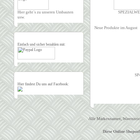
Hier geht´s zu unseren Umbauten
SPEZIALW
usw.
Neue Produkte im August
Einfach und sicher bezahlen mit:
SP
Hier findest Du uns auf Facebook:
Alle Markennamen, Warenzeich
Diese Online Shopso