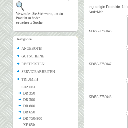
angezeigte Produkte:
1
bi
Artikel-Nr.
Verwenden Sie Stichworte, um ein
Produkt zu finden.
erweiterte Suche
XF650-7759046
Kategorien
ANGEBOTE!
GUTSCHEINE
RESTPOSTEN!
XF650-7759047
SERVICEARBEITEN
TRIUMPH
SUZUKI
DR 350
XF650-7759048
DR 500
DR 600
DR 650
DR 750/800
XF 650