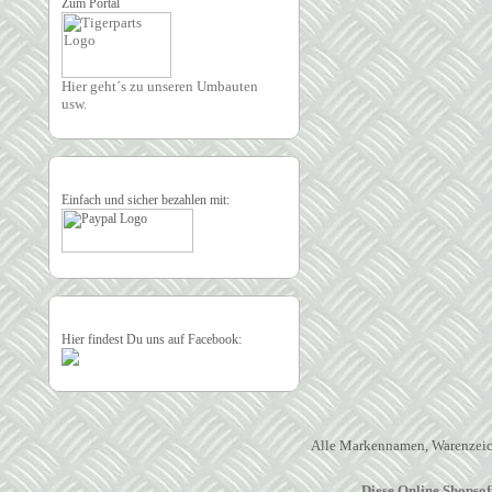
Zum Portal
Hier geht´s zu unseren Umbauten
usw.
Einfach und sicher bezahlen mit:
Hier findest Du uns auf Facebook:
Alle Markennamen, Warenzeich
Diese Online Shopso