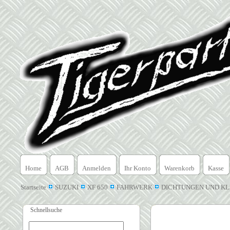
Home
AGB
Anmelden
Ihr Konto
Warenkorb
Kasse
Startseite
SUZUKI
XF 650
FAHRWERK
DICHTUNGEN UND KL
Schnellsuche