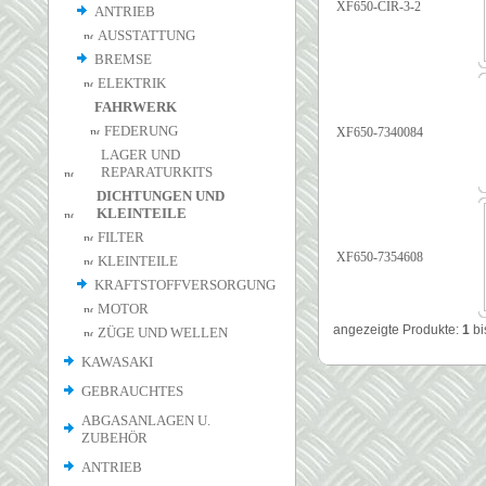
XF650-CIR-3-2
ANTRIEB
AUSSTATTUNG
BREMSE
ELEKTRIK
FAHRWERK
FEDERUNG
XF650-7340084
LAGER UND
REPARATURKITS
DICHTUNGEN UND
KLEINTEILE
FILTER
XF650-7354608
KLEINTEILE
KRAFTSTOFFVERSORGUNG
MOTOR
angezeigte Produkte:
1
bi
ZÜGE UND WELLEN
KAWASAKI
GEBRAUCHTES
ABGASANLAGEN U.
ZUBEHÖR
ANTRIEB