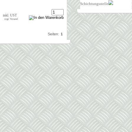
Schichtungsstelle
inkl. UST
zzgl. Versand
Seiten:
1