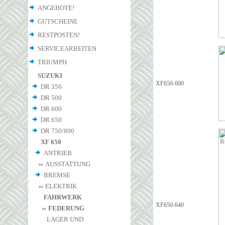
ANGEBOTE!
GUTSCHEINE
RESTPOSTEN!
SERVICEARBEITEN
TRIUMPH
SUZUKI
XF650-600
DR 350
DR 500
DR 600
DR 650
DR 750/800
XF 650
ANTRIEB
AUSSTATTUNG
BREMSE
ELEKTRIK
FAHRWERK
XF650-640
FEDERUNG
LAGER UND