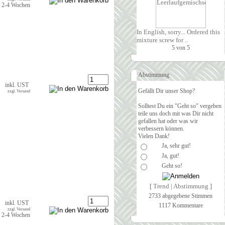
t: 2-4 Wochen
In English, sorry... Ordered this
mixture screw for ..
Abstimmung
inkl. UST
Gefällt Dir unser Shop?
zzgl. Versand
Solltest Du ein "Geht so" vergeben
teile uns doch mit was Dir nicht
gefallen hat oder was wir
verbessern können.
Vielen Dank!
Ja, sehr gut!
Ja, gut!
Geht so!
Trend
Abstimmung
[
|
]
2733 abgegebene Stimmen
inkl. UST
1117 Kommentare
zzgl. Versand
t: 2-4 Wochen