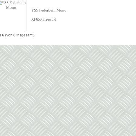
YSS Federbein Mono
XF650 Freewind
s
6
(von
6
insgesamt)