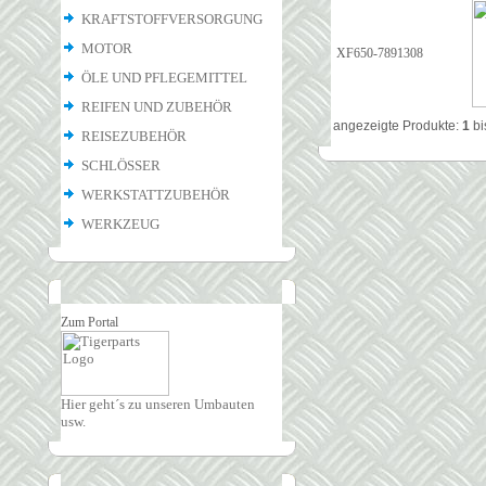
KRAFTSTOFFVERSORGUNG
MOTOR
XF650-7891308
ÖLE UND PFLEGEMITTEL
REIFEN UND ZUBEHÖR
angezeigte Produkte:
1
bi
REISEZUBEHÖR
SCHLÖSSER
WERKSTATTZUBEHÖR
WERKZEUG
Zum Portal
Hier geht´s zu unseren Umbauten
usw.