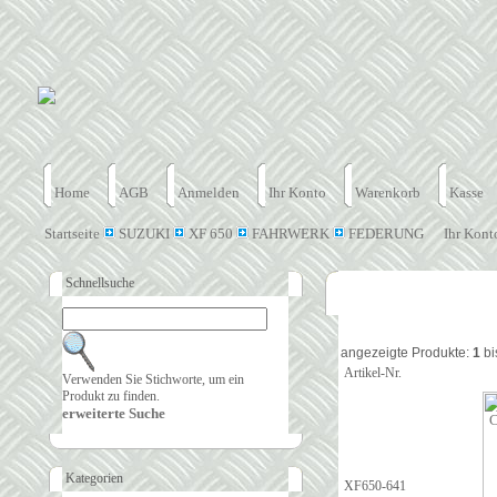
Home
AGB
Anmelden
Ihr Konto
Warenkorb
Kasse
Startseite
SUZUKI
XF 650
FAHRWERK
FEDERUNG
Ihr Kont
Schnellsuche
angezeigte Produkte:
1
bi
Artikel-Nr.
Verwenden Sie Stichworte, um ein
Produkt zu finden.
erweiterte Suche
Kategorien
XF650-641