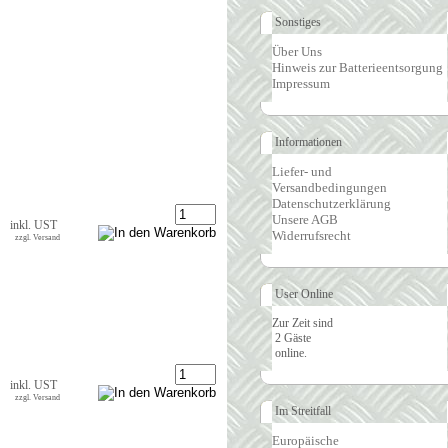
Sonstiges
Über Uns
Hinweis zur Batterieentsorgung
Impressum
Informationen
Liefer- und
Versandbedingungen
Datenschutzerklärung
Unsere AGB
inkl. UST
Widerrufsrecht
zzgl. Versand
User Online
Zur Zeit sind
2 Gäste
online.
inkl. UST
zzgl. Versand
Im Streitfall
Europäische