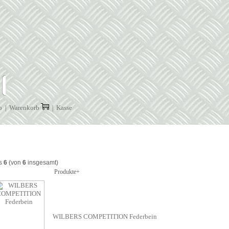
o
Warenkorb
Kasse
|
|
s
6
(von
6
insgesamt)
Produkte+
WILBERS COMPETITION Federbein