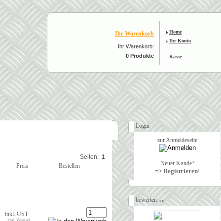
Home
Ihr Warenkorb
Ihr Konto
Ihr Warenkorb:
0 Produkte
Kasse
Login
zur Anmeldeseite
Seiten:
1
Neuer Kunde?
Preis
Bestellen
=> Registrieren
!
bewerten
inkl. UST
zzgl. Versand