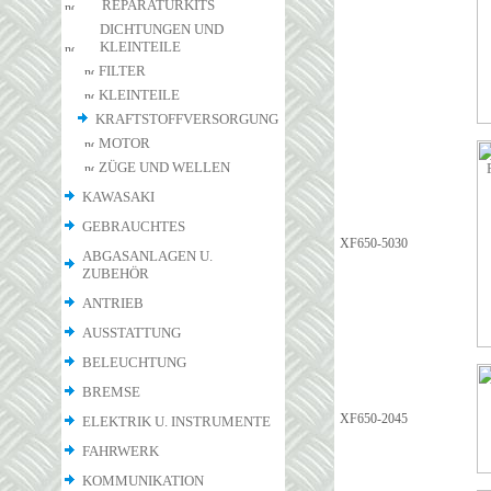
REPARATURKITS
DICHTUNGEN UND
KLEINTEILE
FILTER
KLEINTEILE
KRAFTSTOFFVERSORGUNG
MOTOR
ZÜGE UND WELLEN
KAWASAKI
GEBRAUCHTES
XF650-5030
ABGASANLAGEN U.
ZUBEHÖR
ANTRIEB
AUSSTATTUNG
BELEUCHTUNG
BREMSE
XF650-2045
ELEKTRIK U. INSTRUMENTE
FAHRWERK
KOMMUNIKATION