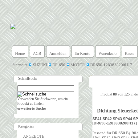
Home
AGB
Anmelden
Ihr Konto
Warenkorb
Kasse
Startseite
SUZUKI
DR 650
MOTOR
DR650-1283838200H17
Schnellsuche
Produkt
88
von
125
in de
Verwenden Sie Stichworte, um ein
Produkt zu finden.
erweiterte Suche
Dichtung Steuerket
SP41 SP42 SP43 SP44 S
[DR650-1283838200H17]
Kategorien
Passend für DR 650 Bj. 90
ANGEBOTE!
SP41 SP42 SP43 SP44 SP4