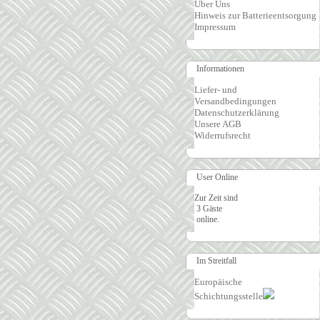
Über Uns
Hinweis zur Batterieentsorgung
Impressum
Informationen
Liefer- und
Versandbedingungen
Datenschutzerklärung
Unsere AGB
Widerrufsrecht
User Online
Zur Zeit sind
3 Gäste
online.
Im Streitfall
Europäische
Schichtungsstelle