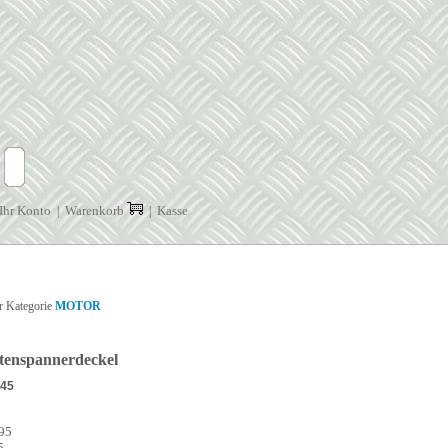
Ihr Konto
Warenkorb
Kasse
|
|
r Kategorie
MOTOR
tenspannerdeckel
P45
-95
5