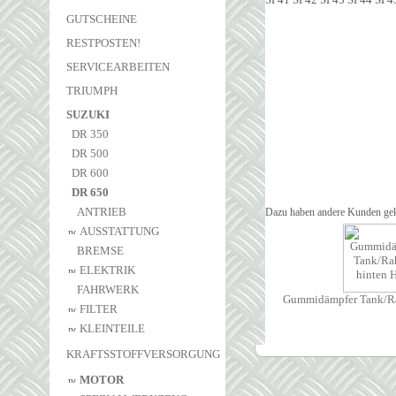
GUTSCHEINE
RESTPOSTEN!
SERVICEARBEITEN
TRIUMPH
SUZUKI
DR 350
DR 500
DR 600
DR 650
ANTRIEB
Dazu haben andere Kunden gek
AUSSTATTUNG
BREMSE
ELEKTRIK
FAHRWERK
Gummidämpfer Tank/Ra
FILTER
KLEINTEILE
KRAFTSSTOFFVERSORGUNG
MOTOR