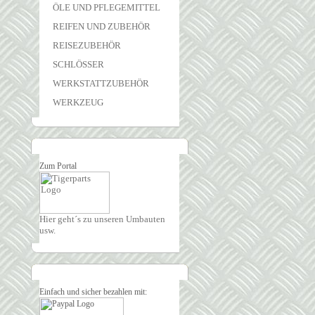
ÖLE UND PFLEGEMITTEL
REIFEN UND ZUBEHÖR
REISEZUBEHÖR
SCHLÖSSER
WERKSTATTZUBEHÖR
WERKZEUG
Zum Portal
Hier geht´s zu unseren Umbauten
usw.
Einfach und sicher bezahlen mit: