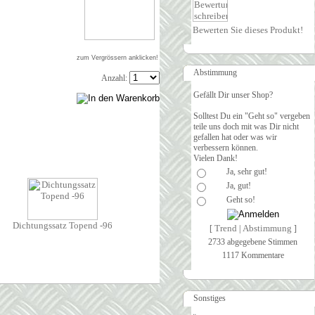
Bewerten Sie dieses Produkt!
zum Vergrössern anklicken!
Abstimmung
Anzahl:
Gefällt Dir unser Shop?
Solltest Du ein "Geht so" vergeben
teile uns doch mit was Dir nicht
gefallen hat oder was wir
verbessern können.
Vielen Dank!
Ja, sehr gut!
Ja, gut!
Geht so!
Dichtungssatz Topend -96
Trend
Abstimmung
[
|
]
2733 abgegebene Stimmen
1117 Kommentare
Sonstiges