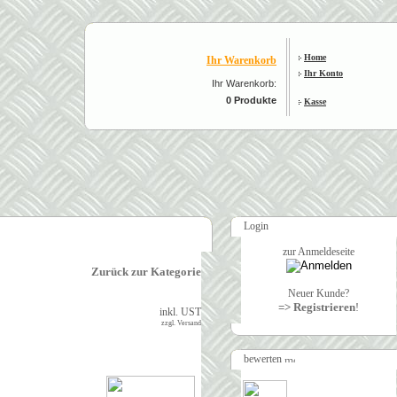
Home
Ihr Warenkorb
Ihr Konto
Ihr Warenkorb:
0 Produkte
Kasse
Login
zur Anmeldeseite
Zurück zur Kategorie
Neuer Kunde?
=> Registrieren
!
inkl. UST
zzgl. Versand
bewerten