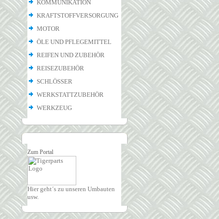
KOMMUNIKATION
KRAFTSTOFFVERSORGUNG
MOTOR
ÖLE UND PFLEGEMITTEL
REIFEN UND ZUBEHÖR
REISEZUBEHÖR
SCHLÖSSER
WERKSTATTZUBEHÖR
WERKZEUG
Zum Portal
Hier geht´s zu unseren Umbauten
usw.