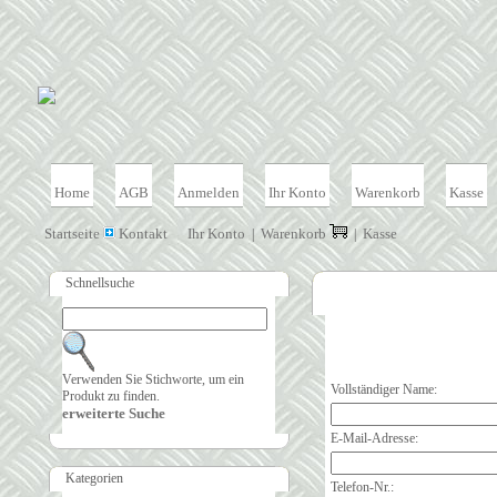
Home
AGB
Anmelden
Ihr Konto
Warenkorb
Kasse
Startseite
Kontakt
Ihr Konto
Warenkorb
Kasse
|
|
Schnellsuche
Verwenden Sie Stichworte, um ein
Vollständiger Name:
Produkt zu finden.
erweiterte Suche
E-Mail-Adresse:
Kategorien
Telefon-Nr.: