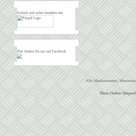
Einfach und sicher bezahlen mit:
Hier findest Du uns auf Facebook:
Alle Markennamen, Warenzeich
Diese Online Shopso