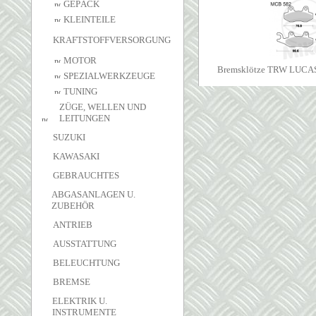
GEPÄCK
KLEINTEILE
KRAFTSTOFFVERSORGUNG
MOTOR
Bremsklötze TRW LUCA
SPEZIALWERKZEUGE
TUNING
ZÜGE, WELLEN UND
LEITUNGEN
SUZUKI
KAWASAKI
GEBRAUCHTES
ABGASANLAGEN U.
ZUBEHÖR
ANTRIEB
AUSSTATTUNG
BELEUCHTUNG
BREMSE
ELEKTRIK U.
INSTRUMENTE