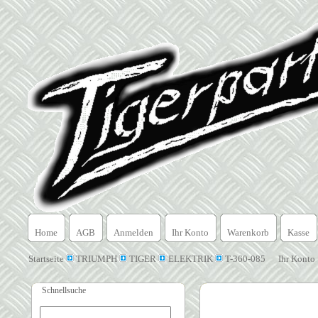
Home
AGB
Anmelden
Ihr Konto
Warenkorb
Kasse
Startseite
TRIUMPH
TIGER
ELEKTRIK
T-360-085
Ihr Konto
Schnellsuche