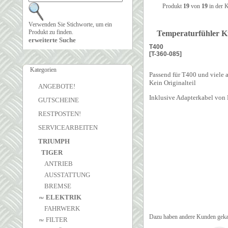
Produkt
19
von
19
in der 
Verwenden Sie Stichworte, um ein
Produkt zu finden.
Temperaturfühler K
erweiterte Suche
T400
[T-360-085]
Kategorien
Passend für T400 und viele 
Kein Originalteil
ANGEBOTE!
Inklusive Adapterkabel von 
GUTSCHEINE
RESTPOSTEN!
SERVICEARBEITEN
TRIUMPH
TIGER
ANTRIEB
AUSSTATTUNG
BREMSE
ELEKTRIK
FAHRWERK
Dazu haben andere Kunden geka
FILTER