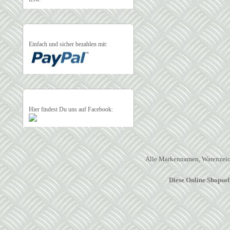
Einfach und sicher bezahlen mit:
Hier findest Du uns auf Facebook:
Alle Markennamen, Warenzeich
Diese Online Shopso