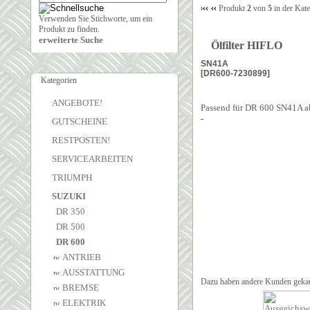
Produkt
2
von
5
in der Kat
Verwenden Sie Stichworte, um ein
Produkt zu finden.
erweiterte Suche
Ölfilter HIFLO
SN41A
[DR600-7230899]
Kategorien
ANGEBOTE!
Passend für DR 600 SN41A a
-
GUTSCHEINE
RESTPOSTEN!
SERVICEARBEITEN
TRIUMPH
SUZUKI
DR 350
DR 500
DR 600
ANTRIEB
AUSSTATTUNG
Dazu haben andere Kunden gekau
BREMSE
ELEKTRIK