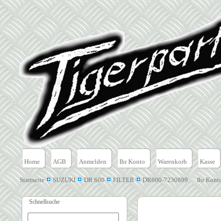
Home
AGB
Anmelden
Ihr Konto
Warenkorb
Kasse
Startseite
SUZUKI
DR 600
FILTER
DR600-7230899
Ihr Kont
Schnellsuche