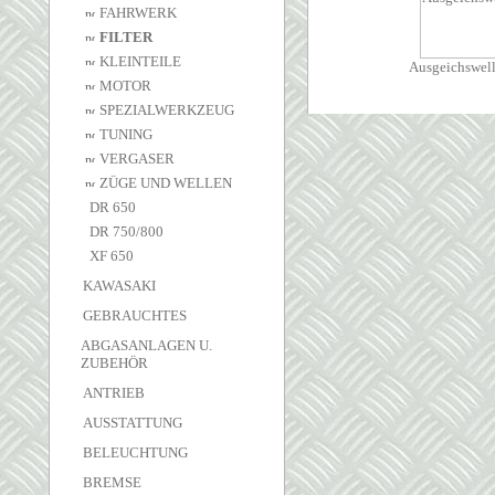
FAHRWERK
FILTER
KLEINTEILE
Ausgeichswell
MOTOR
SPEZIALWERKZEUG
TUNING
VERGASER
ZÜGE UND WELLEN
DR 650
DR 750/800
XF 650
KAWASAKI
GEBRAUCHTES
ABGASANLAGEN U.
ZUBEHÖR
ANTRIEB
AUSSTATTUNG
BELEUCHTUNG
BREMSE