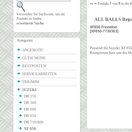
Produkt
7
von
9
in der 
Verwenden Sie Stichworte, um ein
Produkt zu finden.
ALL BALLS Repar
erweiterte Suche
XF650 Freewind
[XF650-7730363]
Kategorien
Passend für Suzuki XF 650
ANGEBOTE!
Kompletter Satz um die H
GUTSCHEINE
RESTPOSTEN!
SERVICEARBEITEN
TRIUMPH
SUZUKI
DR 350
DR 500
DR 600
DR 650
DR 750/800
XF 650