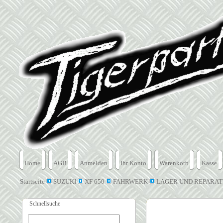
Home
AGB
Anmelden
Ihr Konto
Warenkorb
Kasse
Startseite
SUZUKI
XF 650
FAHRWERK
LAGER UND REPARAT
Schnellsuche