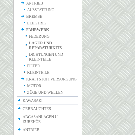
ANTRIEB
AUSSTATTUNG
BREMSE
ELEKTRIK
FAHRWERK
FEDERUNG
LAGER UND
REPARATURKITS
DICHTUNGEN UND
KLEINTEILE
FILTER
KLEINTEILE
KRAFTSTOFFVERSORGUNG
MOTOR
ZÜGE UND WELLEN
KAWASAKI
GEBRAUCHTES
ABGASANLAGEN U.
ZUBEHÖR
ANTRIEB