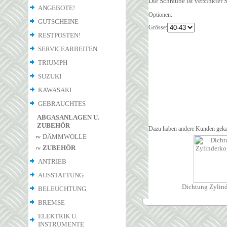
Die Schraube ist verzinkter 
ANGEBOTE!
Optionen:
GUTSCHEINE
Grösse:
RESTPOSTEN!
SERVICEARBEITEN
TRIUMPH
SUZUKI
KAWASAKI
GEBRAUCHTES
ABGASANLAGEN U.
ZUBEHÖR
Dazu haben andere Kunden geka
DÄMMWOLLE
ZUBEHÖR
ANTRIEB
AUSSTATTUNG
Dichtung Zylind
BELEUCHTUNG
BREMSE
ELEKTRIK U.
INSTRUMENTE