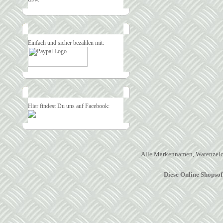
Einfach und sicher bezahlen mit:
Hier findest Du uns auf Facebook:
Alle Markennamen, Warenzeich
Diese Online Shopso