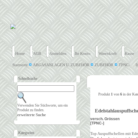
Home
AGB
Anmelden
Ihr Konto
Warenkorb
Kasse
Startseite
ABGASANLAGEN U. ZUBEHÖR
ZUBEHÖR
TPNC-
I
Schnellsuche
Produkt
1
von
6
in der Kat
Verwenden Sie Stichworte, um ein
Produkt zu finden.
Edelstahlauspuffsche
erweiterte Suche
versch. Grössen
[TPNC-]
Kategorien
Top Auspuffschellen mit Ed