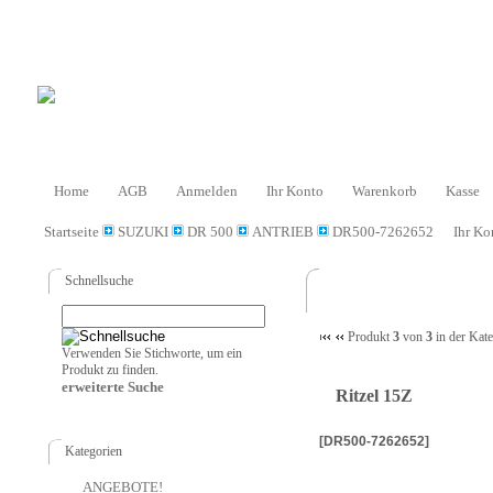
Home
AGB
Anmelden
Ihr Konto
Warenkorb
Kasse
Startseite
SUZUKI
DR 500
ANTRIEB
DR500-7262652
Ihr Ko
Schnellsuche
Produkt
3
von
3
in der Kat
Verwenden Sie Stichworte, um ein
Produkt zu finden.
erweiterte Suche
Ritzel 15Z
[DR500-7262652]
Kategorien
ANGEBOTE!