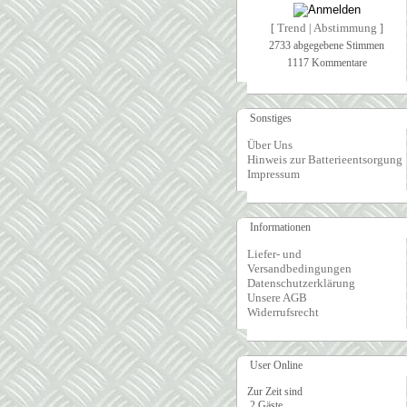
Trend
Abstimmung
[
|
]
2733 abgegebene Stimmen
1117 Kommentare
Sonstiges
Über Uns
Hinweis zur Batterieentsorgung
Impressum
Informationen
Liefer- und
Versandbedingungen
Datenschutzerklärung
Unsere AGB
Widerrufsrecht
User Online
Zur Zeit sind
2 Gäste