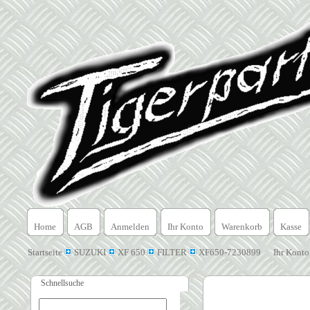
Home
AGB
Anmelden
Ihr Konto
Warenkorb
Kasse
Startseite
SUZUKI
XF 650
FILTER
XF650-7230899
Ihr Konto
Schnellsuche