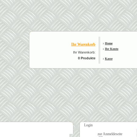
Home
Ihr Warenkorb
Ihr Konto
Ihr Warenkorb:
0 Produkte
Kasse
Login
zur Anmeldeseite