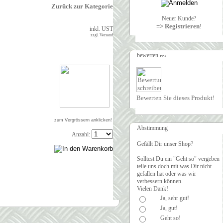
Zurück zur Kategorie
Neuer Kunde?
=> Registrieren
!
inkl. UST
zzgl. Versand
bewerten
Bewerten Sie dieses Produkt!
zum Vergrössern anklicken!
Abstimmung
Anzahl:
Gefällt Dir unser Shop?
Solltest Du ein "Geht so" vergeben
teile uns doch mit was Dir nicht
gefallen hat oder was wir
verbessern können.
Vielen Dank!
Ja, sehr gut!
Ja, gut!
Geht so!