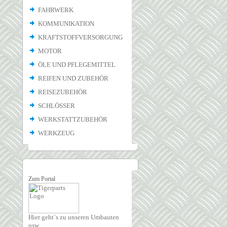
FAHRWERK
KOMMUNIKATION
KRAFTSTOFFVERSORGUNG
MOTOR
ÖLE UND PFLEGEMITTEL
REIFEN UND ZUBEHÖR
REISEZUBEHÖR
SCHLÖSSER
WERKSTATTZUBEHÖR
WERKZEUG
Zum Portal
Hier geht´s zu unseren Umbauten
usw.