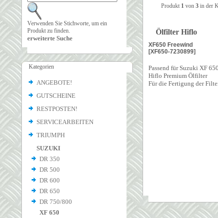
Produkt
1
von
3
in der 
Verwenden Sie Stichworte, um ein
Produkt zu finden.
Ölfilter Hiflo
erweiterte Suche
XF650 Freewind
[XF650-7230899]
Kategorien
Passend für Suzuki XF 650
Hiflo Premium Ölfilter
ANGEBOTE!
Für die Fertigung der Filt
GUTSCHEINE
RESTPOSTEN!
SERVICEARBEITEN
TRIUMPH
SUZUKI
DR 350
DR 500
DR 600
DR 650
DR 750/800
XF 650