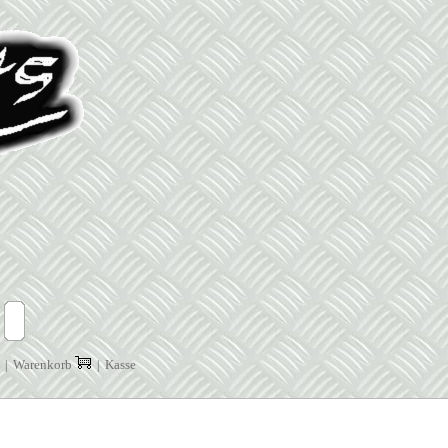
Warenkorb
Kasse
|
|