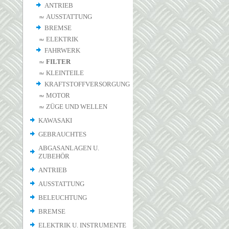
ANTRIEB
AUSSTATTUNG
BREMSE
ELEKTRIK
FAHRWERK
FILTER
KLEINTEILE
KRAFTSTOFFVERSORGUNG
MOTOR
ZÜGE UND WELLEN
KAWASAKI
GEBRAUCHTES
ABGASANLAGEN U.
ZUBEHÖR
ANTRIEB
AUSSTATTUNG
BELEUCHTUNG
BREMSE
ELEKTRIK U. INSTRUMENTE