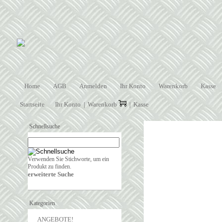
Home
AGB
Anmelden
Ihr Konto
Warenkorb
Kasse
Startseite
Ihr Konto
Warenkorb
Kasse
|
|
Schnellsuche
Verwenden Sie Stichworte, um ein
Produkt zu finden.
erweiterte Suche
Kategorien
ANGEBOTE!