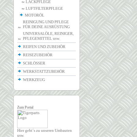
LACKPFLEGE
LUFTFILTERPFLEGE
MOTORÖL
REINIGUNG UND PFLEGE
FÜR DEINE AUSRÜSTUNG
UNIVERSALÖLE, REINIGER,
PFLEGEMITTEL usw.
REIFEN UND ZUBEHÖR
REISEZUBEHÖR
SCHLÖSSER
WERKSTATTZUBEHÖR
WERKZEUG
Zum Portal
Hier geht´s zu unseren Umbauten
usw.