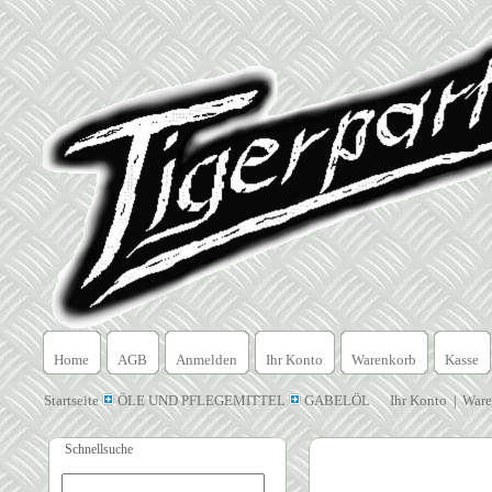
Home
AGB
Anmelden
Ihr Konto
Warenkorb
Kasse
Startseite
ÖLE UND PFLEGEMITTEL
GABELÖL
Ihr Konto
War
|
Schnellsuche