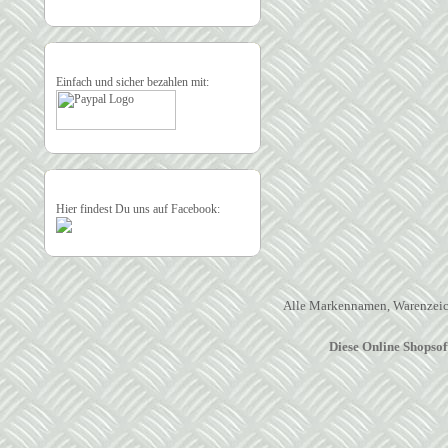
Einfach und sicher bezahlen mit:
Hier findest Du uns auf Facebook:
Alle Markennamen, Warenzeich
Diese Online Shopso