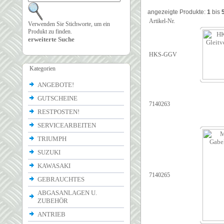
angezeigte Produkte:
1
bis
Artikel-Nr.
Verwenden Sie Stichworte, um ein
Produkt zu finden.
erweiterte Suche
HKS-GGV
Kategorien
ANGEBOTE!
GUTSCHEINE
7140263
RESTPOSTEN!
SERVICEARBEITEN
TRIUMPH
SUZUKI
KAWASAKI
7140265
GEBRAUCHTES
ABGASANLAGEN U.
ZUBEHÖR
ANTRIEB