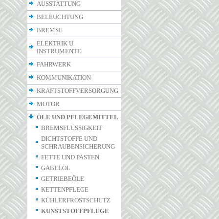
AUSSTATTUNG
BELEUCHTUNG
BREMSE
ELEKTRIK U.
INSTRUMENTE
FAHRWERK
KOMMUNIKATION
KRAFTSTOFFVERSORGUNG
MOTOR
ÖLE UND PFLEGEMITTEL
BREMSFLÜSSIGKEIT
DICHTSTOFFE UND
SCHRAUBENSICHERUNG
FETTE UND PASTEN
GABELÖL
GETRIEBEÖLE
KETTENPFLEGE
KÜHLERFROSTSCHUTZ
KUNSTSTOFFPFLEGE