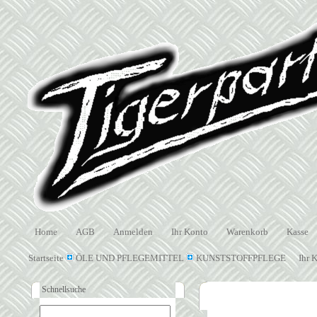
Home
AGB
Anmelden
Ihr Konto
Warenkorb
Kasse
Startseite
ÖLE UND PFLEGEMITTEL
KUNSTSTOFFPFLEGE
Ihr 
Schnellsuche