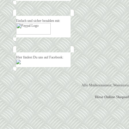
Einfach und sicher bezahlen mit:
Hier findest Du uns auf Facebook:
Alle Markennamen, Warenzeich
Diese Online Shopso