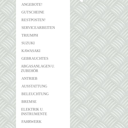
ANGEBOTE!
GUTSCHEINE
RESTPOSTEN!
SERVICEARBEITEN
TRIUMPH
SUZUKI
KAWASAKI
GEBRAUCHTES
ABGASANLAGEN U.
ZUBEHÖR
ANTRIEB
AUSSTATTUNG
BELEUCHTUNG
BREMSE
ELEKTRIK U.
INSTRUMENTE
FAHRWERK