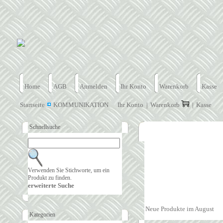
Home
AGB
Anmelden
Ihr Konto
Warenkorb
Kasse
Startseite
KOMMUNIKATION
Ihr Konto
Warenkorb
Kasse
|
|
Schnellsuche
Verwenden Sie Stichworte, um ein
Produkt zu finden.
erweiterte Suche
Neue Produkte im August
Kategorien