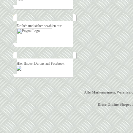
Einfach und sicher bezahlen mit:
Hier findest Du uns auf Facebook:
Alle Markennamen, Warenzeich
Diese Online Shopso