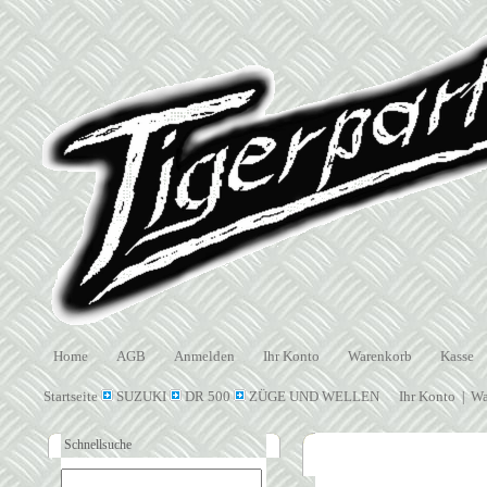
Home
AGB
Anmelden
Ihr Konto
Warenkorb
Kasse
Startseite
SUZUKI
DR 500
ZÜGE UND WELLEN
Ihr Konto
Wa
|
Schnellsuche