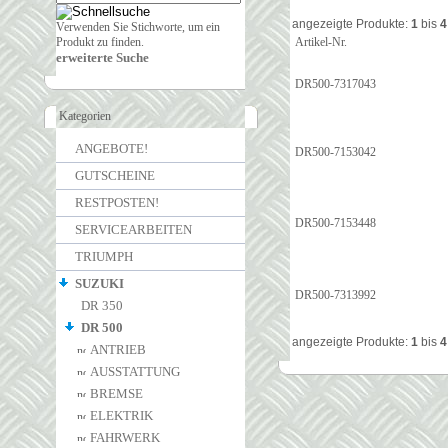
angezeigte Produkte:
1
bis
4
Verwenden Sie Stichworte, um ein
Produkt zu finden.
Artikel-Nr.
erweiterte Suche
DR500-7317043
Kategorien
ANGEBOTE!
DR500-7153042
GUTSCHEINE
RESTPOSTEN!
DR500-7153448
SERVICEARBEITEN
TRIUMPH
SUZUKI
DR500-7313992
DR 350
DR 500
angezeigte Produkte:
1
bis
4
ANTRIEB
AUSSTATTUNG
BREMSE
ELEKTRIK
FAHRWERK