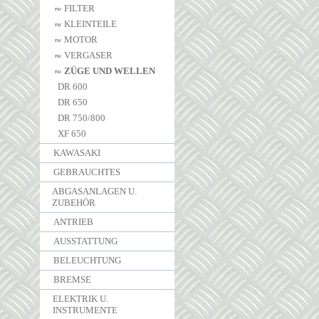
FILTER
KLEINTEILE
MOTOR
VERGASER
ZÜGE UND WELLEN
DR 600
DR 650
DR 750/800
XF 650
KAWASAKI
GEBRAUCHTES
ABGASANLAGEN U.
ZUBEHÖR
ANTRIEB
AUSSTATTUNG
BELEUCHTUNG
BREMSE
ELEKTRIK U.
INSTRUMENTE