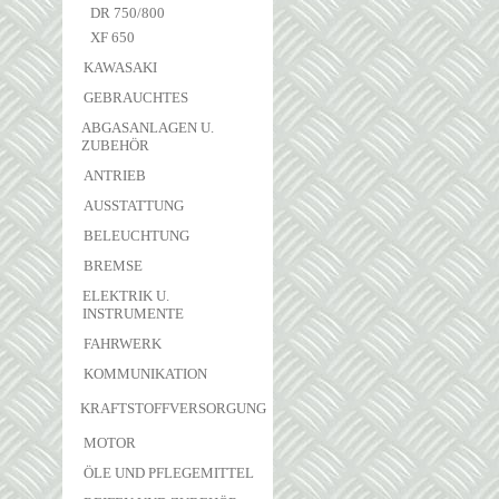
DR 750/800
XF 650
KAWASAKI
GEBRAUCHTES
ABGASANLAGEN U.
ZUBEHÖR
ANTRIEB
AUSSTATTUNG
BELEUCHTUNG
BREMSE
ELEKTRIK U.
INSTRUMENTE
FAHRWERK
KOMMUNIKATION
KRAFTSTOFFVERSORGUNG
MOTOR
ÖLE UND PFLEGEMITTEL