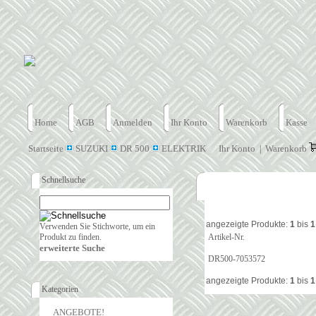
Home
AGB
Anmelden
Ihr Konto
Warenkorb
Kasse
Startseite
SUZUKI
DR 500
ELEKTRIK
Ihr Konto
Warenkorb
|
Schnellsuche
angezeigte Produkte:
1
bis
1
Verwenden Sie Stichworte, um ein
Produkt zu finden.
Artikel-Nr.
erweiterte Suche
DR500-7053572
angezeigte Produkte:
1
bis
1
Kategorien
ANGEBOTE!