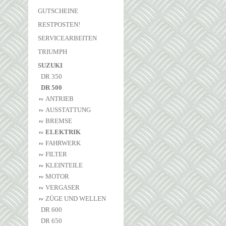
GUTSCHEINE
RESTPOSTEN!
SERVICEARBEITEN
TRIUMPH
SUZUKI
DR 350
DR 500
ANTRIEB
AUSSTATTUNG
BREMSE
ELEKTRIK
FAHRWERK
FILTER
KLEINTEILE
MOTOR
VERGASER
ZÜGE UND WELLEN
DR 600
DR 650