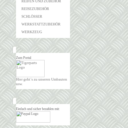
REIFEN UND ZUBEHÖR
REISEZUBEHÖR
SCHLÖSSER
WERKSTATTZUBEHÖR
WERKZEUG
Zum Portal
Hier geht´s zu unseren Umbauten
usw.
Einfach und sicher bezahlen mit: