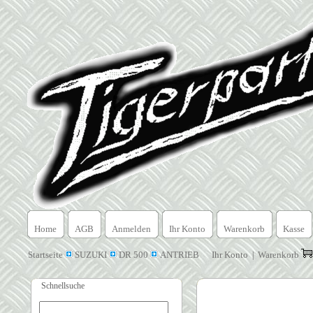
Home
AGB
Anmelden
Ihr Konto
Warenkorb
Kasse
Startseite
SUZUKI
DR 500
ANTRIEB
Ihr Konto
Warenkorb
|
Schnellsuche