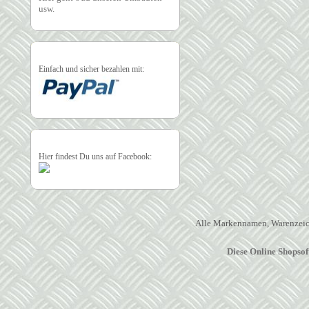
usw.
Einfach und sicher bezahlen mit:
Hier findest Du uns auf Facebook:
Alle Markennamen, Warenzeich
Diese Online Shopso