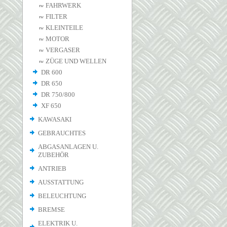
FAHRWERK
FILTER
KLEINTEILE
MOTOR
VERGASER
ZÜGE UND WELLEN
DR 600
DR 650
DR 750/800
XF 650
KAWASAKI
GEBRAUCHTES
ABGASANLAGEN U.
ZUBEHÖR
ANTRIEB
AUSSTATTUNG
BELEUCHTUNG
BREMSE
ELEKTRIK U.