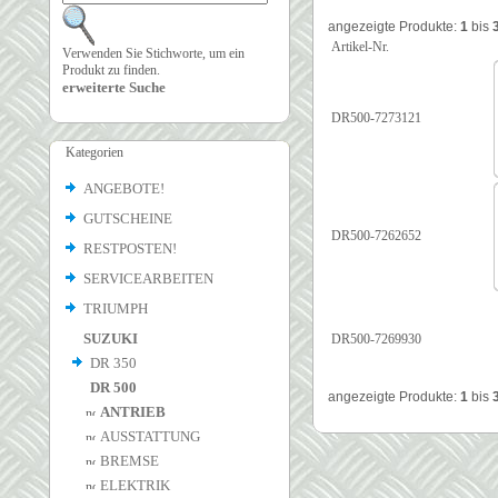
angezeigte Produkte:
1
bis
Artikel-Nr.
Verwenden Sie Stichworte, um ein
Produkt zu finden.
erweiterte Suche
DR500-7273121
Kategorien
ANGEBOTE!
GUTSCHEINE
DR500-7262652
RESTPOSTEN!
SERVICEARBEITEN
TRIUMPH
SUZUKI
DR500-7269930
DR 350
DR 500
angezeigte Produkte:
1
bis
ANTRIEB
AUSSTATTUNG
BREMSE
ELEKTRIK