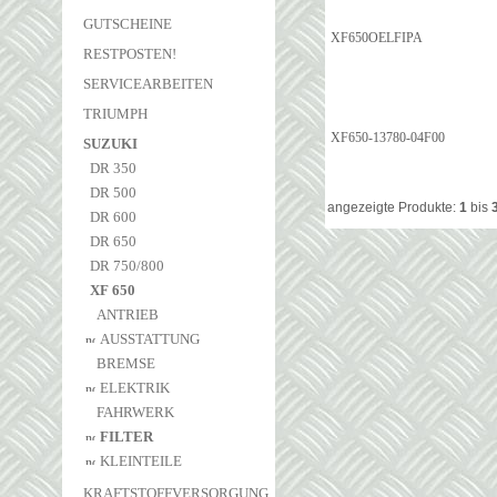
GUTSCHEINE
XF650OELFIPA
RESTPOSTEN!
SERVICEARBEITEN
TRIUMPH
XF650-13780-04F00
SUZUKI
DR 350
DR 500
angezeigte Produkte:
1
bis
DR 600
DR 650
DR 750/800
XF 650
ANTRIEB
AUSSTATTUNG
BREMSE
ELEKTRIK
FAHRWERK
FILTER
KLEINTEILE
KRAFTSTOFFVERSORGUNG