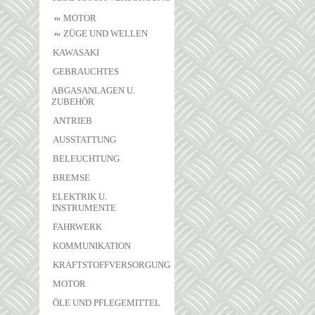
MOTOR
ZÜGE UND WELLEN
KAWASAKI
GEBRAUCHTES
ABGASANLAGEN U.
ZUBEHÖR
ANTRIEB
AUSSTATTUNG
BELEUCHTUNG
BREMSE
ELEKTRIK U.
INSTRUMENTE
FAHRWERK
KOMMUNIKATION
KRAFTSTOFFVERSORGUNG
MOTOR
ÖLE UND PFLEGEMITTEL