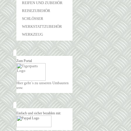
REIFEN UND ZUBEHÖR
REISEZUBEHÖR
SCHLÖSSER
WERKSTATTZUBEHÖR
WERKZEUG
Zum Portal
Hier geht´s zu unseren Umbauten
usw.
Einfach und sicher bezahlen mit: