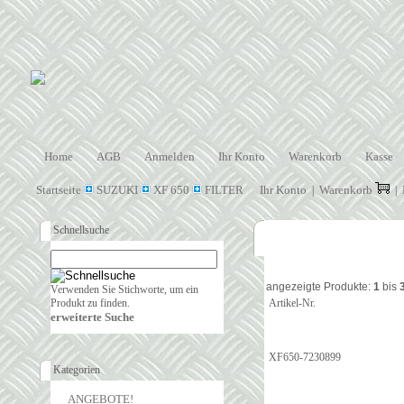
Home
AGB
Anmelden
Ihr Konto
Warenkorb
Kasse
Startseite
SUZUKI
XF 650
FILTER
Ihr Konto
Warenkorb
|
|
Schnellsuche
angezeigte Produkte:
1
bis
Verwenden Sie Stichworte, um ein
Produkt zu finden.
Artikel-Nr.
erweiterte Suche
XF650-7230899
Kategorien
ANGEBOTE!