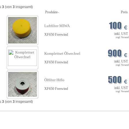
s
3
(von
3
insgesamt)
Produkte-
Preis
Luftfilter MIWA
inkl. UST
XF650 Freewind
zzgl. Versand
Komplettset Ölwechsel
inkl. UST
XF650 Freewind
zzgl. Versand
Ölfilter Hiflo
inkl. UST
XF650 Freewind
zzgl. Versand
s
3
(von
3
insgesamt)