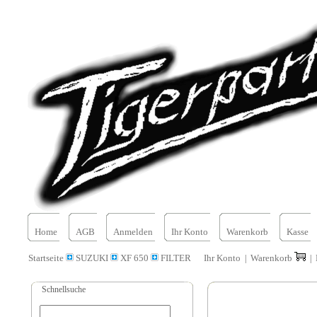
Home
AGB
Anmelden
Ihr Konto
Warenkorb
Kasse
Startseite
SUZUKI
XF 650
FILTER
Ihr Konto
Warenkorb
|
|
Schnellsuche