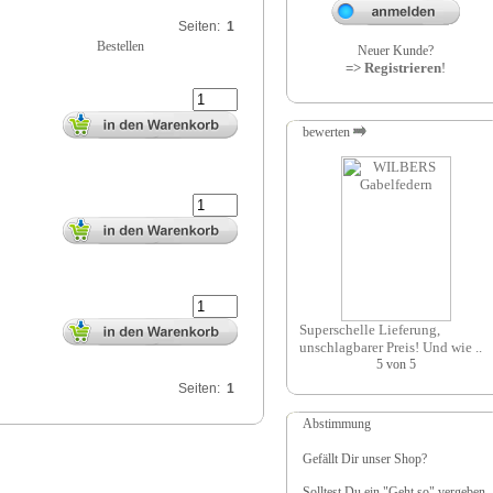
Seiten:
1
Bestellen
Neuer Kunde?
=> Registrieren
!
bewerten
Superschelle Lieferung,
unschlagbarer Preis! Und wie ..
Seiten:
1
Abstimmung
Gefällt Dir unser Shop?
Solltest Du ein "Geht so" vergeben