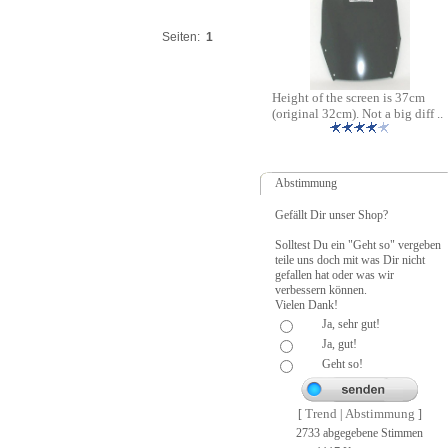
Seiten:
1
Height of the screen is 37cm
(original 32cm). Not a big diff ..
Abstimmung
Gefällt Dir unser Shop?
Solltest Du ein "Geht so" vergeben
teile uns doch mit was Dir nicht
gefallen hat oder was wir
verbessern können.
Vielen Dank!
Ja, sehr gut!
Ja, gut!
Geht so!
Trend
Abstimmung
[
|
]
2733 abgegebene Stimmen