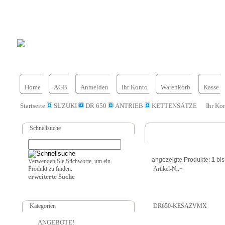
Home
AGB
Anmelden
Ihr Konto
Warenkorb
Kasse
Startseite
SUZUKI
DR 650
ANTRIEB
KETTENSÄTZE
Ihr Ko
Schnellsuche
angezeigte Produkte:
1
bi
Verwenden Sie Stichworte, um ein
Produkt zu finden.
Artikel-Nr.+
erweiterte Suche
Kategorien
DR650-KESAZVMX
ANGEBOTE!