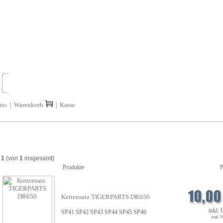
nto
Warenkorb
Kasse
|
|
s
1
(von
1
insgesamt)
Produkte
P
Kettensatz TIGERPARTS DR650
inkl.
SP41 SP42 SP43 SP44 SP45 SP46
zzgl. 