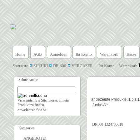
Home
AGB
Anmelden
Ihr Konto
Warenkorb
Kasse
Startseite
SUZUKI
DR 600
VERGASER
Ihr Konto
Warenkorb
|
Schnellsuche
angezeigte Produkte:
1
bis
1
Verwenden Sie Stichworte, um ein
Produkt zu finden.
Artikel-Nr.
erweiterte Suche
DR600-1324705010
Kategorien
ANGEBOTE!