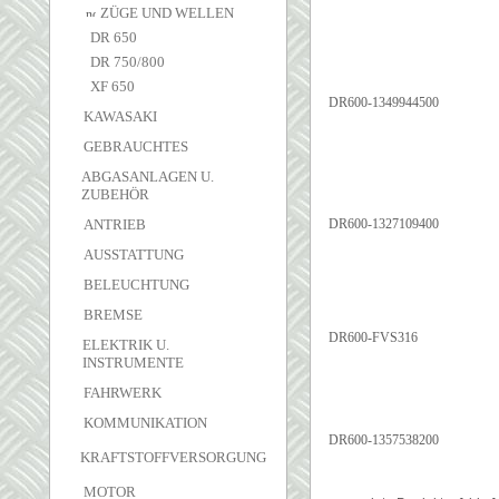
ZÜGE UND WELLEN
DR 650
DR 750/800
XF 650
DR600-1349944500
KAWASAKI
GEBRAUCHTES
ABGASANLAGEN U.
ZUBEHÖR
ANTRIEB
DR600-1327109400
AUSSTATTUNG
BELEUCHTUNG
BREMSE
DR600-FVS316
ELEKTRIK U.
INSTRUMENTE
FAHRWERK
KOMMUNIKATION
DR600-1357538200
KRAFTSTOFFVERSORGUNG
MOTOR