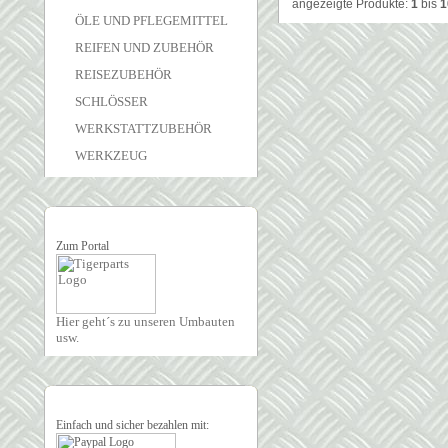
angezeigte Produkte:
1
bis
1
ÖLE UND PFLEGEMITTEL
REIFEN UND ZUBEHÖR
REISEZUBEHÖR
SCHLÖSSER
WERKSTATTZUBEHÖR
WERKZEUG
Zum Portal
Hier geht´s zu unseren Umbauten
usw.
Einfach und sicher bezahlen mit: