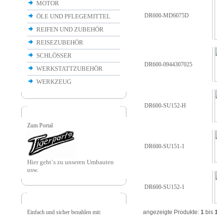
MOTOR
DR600-MD6075D
ÖLE UND PFLEGEMITTEL
REIFEN UND ZUBEHÖR
REISEZUBEHÖR
SCHLÖSSER
DR600-0944307025
WERKSTATTZUBEHÖR
WERKZEUG
DR600-SU152-H
Zum Portal
DR600-SU151-1
Hier geht´s zu unseren Umbauten
usw.
DR600-SU152-1
Einfach und sicher bezahlen mit:
angezeigte Produkte:
1
bis