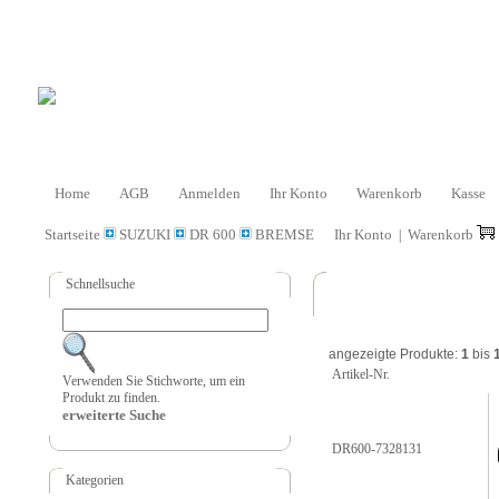
Home
AGB
Anmelden
Ihr Konto
Warenkorb
Kasse
Startseite
SUZUKI
DR 600
BREMSE
Ihr Konto
Warenkorb
|
Schnellsuche
angezeigte Produkte:
1
bis
Artikel-Nr.
Verwenden Sie Stichworte, um ein
Produkt zu finden.
erweiterte Suche
DR600-7328131
Kategorien