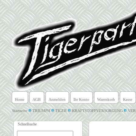
Home
AGB
Anmelden
Ihr Konto
Warenkorb
Kasse
Startseite
TRIUMPH
TIGER
KRAFTSTOFFVERSORGUNG
VER
Schnellsuche