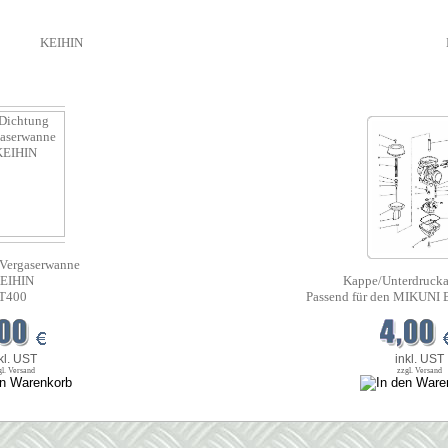
KEIHIN
 Vergaserwanne
EIHIN
Kappe/Unterdrucka
T400
Passend für den MIKUNI 
kl. UST
inkl. UST
gl. Versand
zzgl. Versand