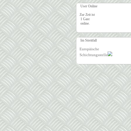
User Online
Zur Zeit ist
1 Gast
online.
Im Streitfall
Europäische
Schichtungsstelle