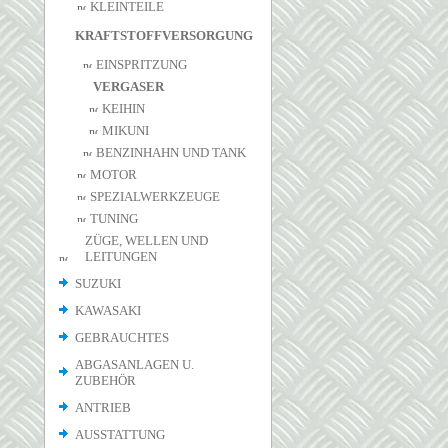
KLEINTEILE
KRAFTSTOFFVERSORGUNG
EINSPRITZUNG
VERGASER
KEIHIN
MIKUNI
BENZINHAHN UND TANK
MOTOR
SPEZIALWERKZEUGE
TUNING
ZÜGE, WELLEN UND
LEITUNGEN
SUZUKI
KAWASAKI
GEBRAUCHTES
ABGASANLAGEN U.
ZUBEHÖR
ANTRIEB
AUSSTATTUNG