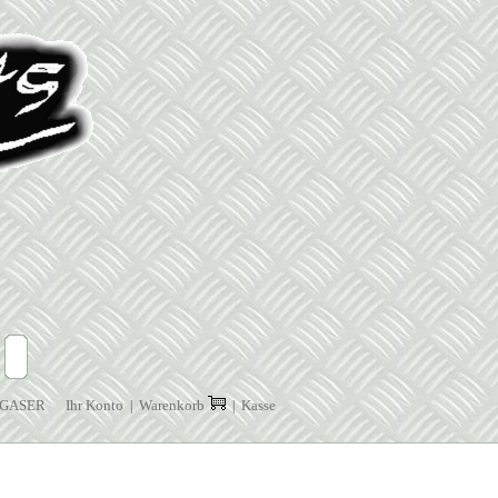
GASER
Ihr Konto
Warenkorb
Kasse
|
|