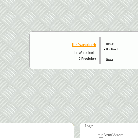
Home
Ihr Warenkorb
Ihr Konto
Ihr Warenkorb:
0 Produkte
Kasse
Login
zur Anmeldeseite