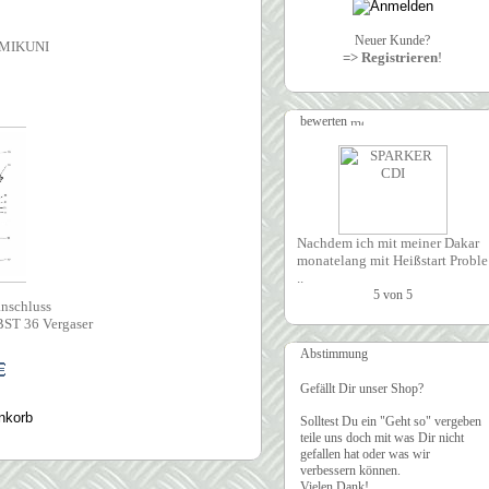
Neuer Kunde?
MIKUNI
=> Registrieren
!
bewerten
Nachdem ich mit meiner Dakar
monatelang mit Heißstart Proble
..
nschluss
BST 36 Vergaser
Abstimmung
Gefällt Dir unser Shop?
Solltest Du ein "Geht so" vergeben
teile uns doch mit was Dir nicht
gefallen hat oder was wir
verbessern können.
Vielen Dank!