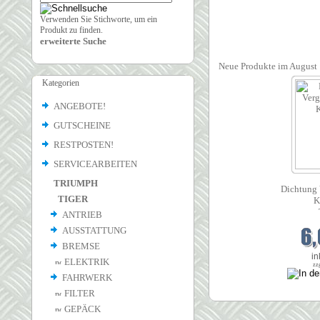
Verwenden Sie Stichworte, um ein
Produkt zu finden.
erweiterte Suche
Neue Produkte im August
Kategorien
ANGEBOTE!
GUTSCHEINE
RESTPOSTEN!
SERVICEARBEITEN
TRIUMPH
Dichtung
TIGER
K
ANTRIEB
AUSSTATTUNG
BREMSE
in
ELEKTRIK
zz
FAHRWERK
FILTER
GEPÄCK