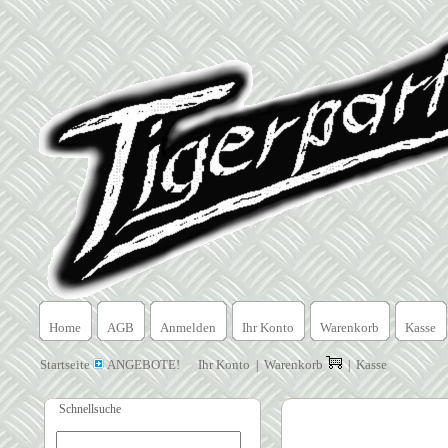
Home
AGB
Anmelden
Ihr Konto
Warenkorb
Kasse
Startseite
ANGEBOTE!
Ihr Konto
Warenkorb
Kasse
|
|
Schnellsuche