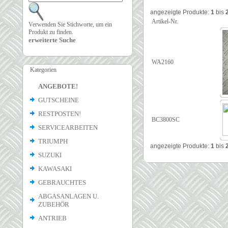
angezeigte Produkte:
1
bis
Artikel-Nr.
Verwenden Sie Stichworte, um ein
Produkt zu finden.
erweiterte Suche
WA2160
Kategorien
ANGEBOTE!
GUTSCHEINE
RESTPOSTEN!
BC3800SC
SERVICEARBEITEN
TRIUMPH
angezeigte Produkte:
1
bis
SUZUKI
KAWASAKI
GEBRAUCHTES
ABGASANLAGEN U.
ZUBEHÖR
ANTRIEB