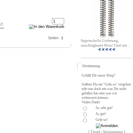
ST
sand
Seiten:
1
Superschelle Lieferung,
unschlagbarer Preis! Und wie ..
Abstimmung
Gefällt Dir unser Shop?
Solltest Du ein "Geht so" vergeben
teile uns doch mit was Dir nicht
gefallen hat oder was wir
verbessern können.
Vielen Dank!
Ja, sehr gut!
Ja, gut!
Geht so!
Trend
Abstimmung
[
|
]