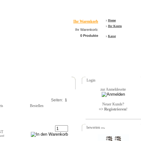
Home
Ihr Warenkorb
Ihr Konto
Ihr Warenkorb:
0 Produkte
Kasse
Login
zur Anmeldeseite
Seiten:
1
Neuer Kunde?
eis
Bestellen
=> Registrieren
!
bewerten
ST
sand