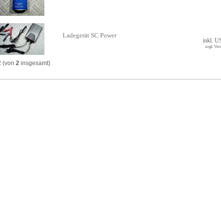
Ladegerät SC Power
inkl. U
zzgl. Ver
2
(von
2
insgesamt)