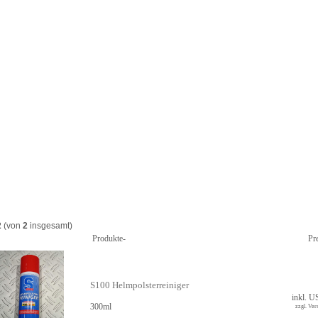
2
(von
2
insgesamt)
Produkte-
Pr
S100 Helmpolsterreiniger
inkl. U
300ml
zzgl. Ver