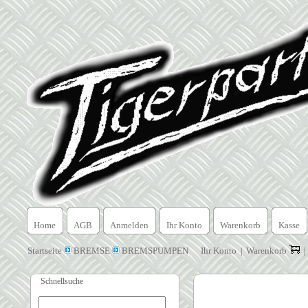
Home
AGB
Anmelden
Ihr Konto
Warenkorb
Kasse
Startseite
BREMSE
BREMSPUMPEN
Ihr Konto
Warenkorb
|
Schnellsuche