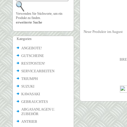
Verwenden Sie Stichworte, um ein
Produkt zu finden.
erweiterte Suche
Neue Produkte im August
Kategorien
ANGEBOTE!
GUTSCHEINE
BRE
RESTPOSTEN!
SERVICEARBEITEN
TRIUMPH
SUZUKI
KAWASAKI
GEBRAUCHTES
ABGASANLAGEN U.
ZUBEHÖR
ANTRIEB