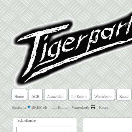
Home
AGB
Anmelden
Ihr Konto
Warenkorb
Kasse
Startseite
BREMSE
Ihr Konto
Warenkorb
Kasse
|
|
Schnellsuche