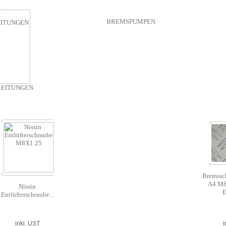
BREMSPUMPEN
LEITUNGEN
Bremssc
A4 M8
Nissin
E
Entlüfterschraube...
inkl. UST
i