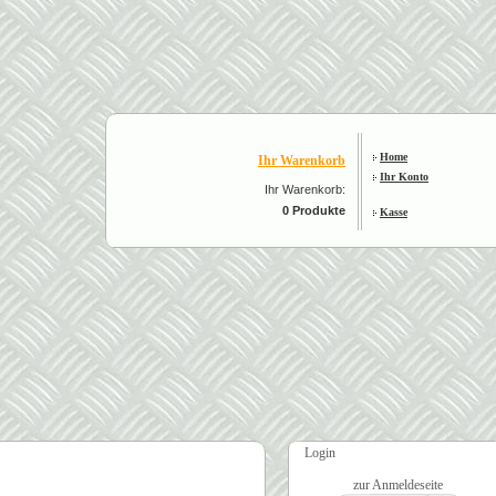
Home
Ihr Warenkorb
Ihr Konto
Ihr Warenkorb:
0 Produkte
Kasse
Login
zur Anmeldeseite