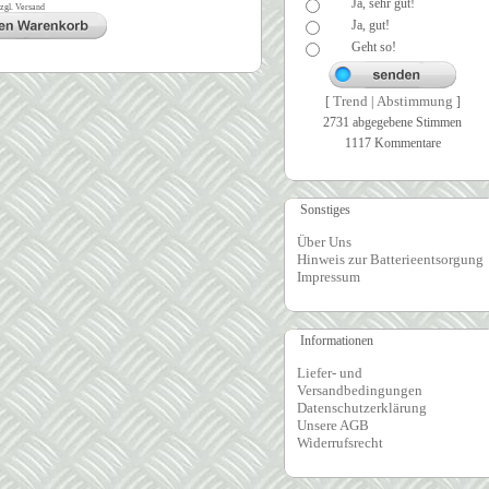
Ja, sehr gut!
zgl. Versand
Ja, gut!
Geht so!
Trend
Abstimmung
[
|
]
2731 abgegebene Stimmen
1117 Kommentare
Sonstiges
Über Uns
Hinweis zur Batterieentsorgung
Impressum
Informationen
Liefer- und
Versandbedingungen
Datenschutzerklärung
Unsere AGB
Widerrufsrecht