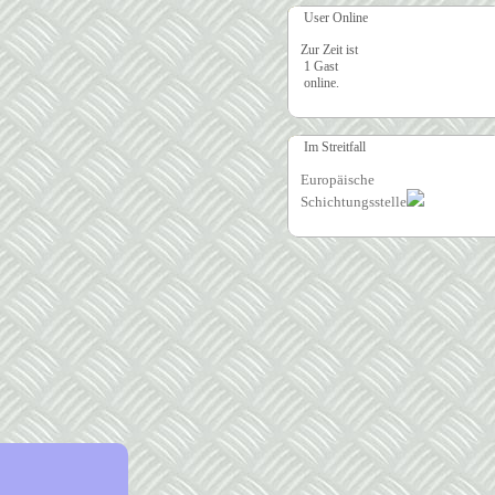
User Online
Zur Zeit ist
1 Gast
online.
Im Streitfall
Europäische
Schichtungsstelle