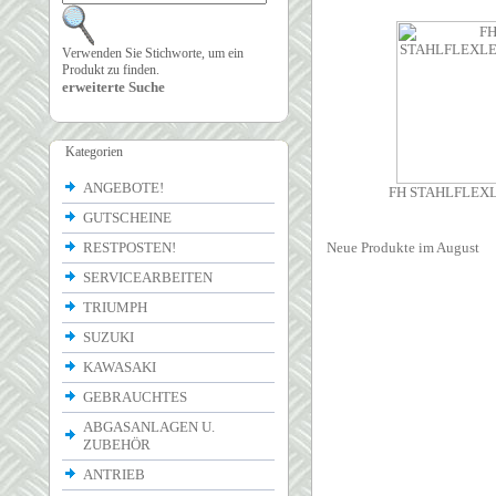
Verwenden Sie Stichworte, um ein
Produkt zu finden.
erweiterte Suche
Kategorien
ANGEBOTE!
FH STAHLFLEX
GUTSCHEINE
RESTPOSTEN!
Neue Produkte im August
SERVICEARBEITEN
TRIUMPH
SUZUKI
KAWASAKI
GEBRAUCHTES
ABGASANLAGEN U.
ZUBEHÖR
ANTRIEB