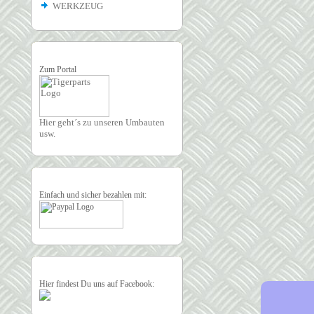
WERKZEUG
Zum Portal
Hier geht´s zu unseren Umbauten
usw.
Einfach und sicher bezahlen mit:
Hier findest Du uns auf Facebook: