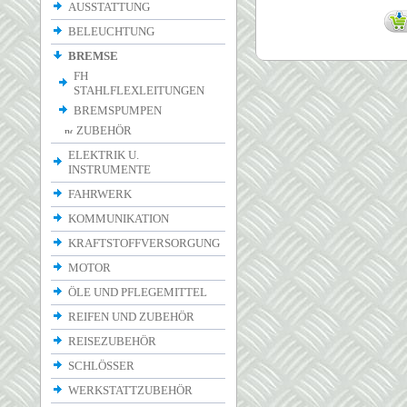
AUSSTATTUNG
BELEUCHTUNG
BREMSE
FH
STAHLFLEXLEITUNGEN
BREMSPUMPEN
ZUBEHÖR
ELEKTRIK U.
INSTRUMENTE
FAHRWERK
KOMMUNIKATION
KRAFTSTOFFVERSORGUNG
MOTOR
ÖLE UND PFLEGEMITTEL
REIFEN UND ZUBEHÖR
REISEZUBEHÖR
SCHLÖSSER
WERKSTATTZUBEHÖR