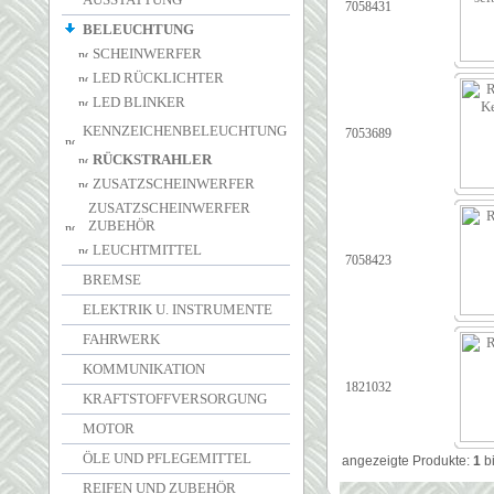
7058431
BELEUCHTUNG
SCHEINWERFER
LED RÜCKLICHTER
LED BLINKER
KENNZEICHENBELEUCHTUNG
7053689
RÜCKSTRAHLER
ZUSATZSCHEINWERFER
ZUSATZSCHEINWERFER
ZUBEHÖR
LEUCHTMITTEL
7058423
BREMSE
ELEKTRIK U. INSTRUMENTE
FAHRWERK
KOMMUNIKATION
1821032
KRAFTSTOFFVERSORGUNG
MOTOR
ÖLE UND PFLEGEMITTEL
angezeigte Produkte:
1
b
REIFEN UND ZUBEHÖR