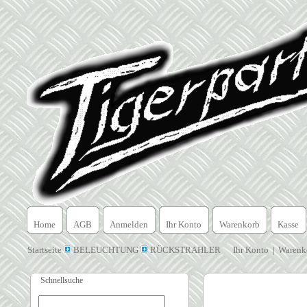
Home
AGB
Anmelden
Ihr Konto
Warenkorb
Kasse
Startseite
BELEUCHTUNG
RÜCKSTRAHLER
Ihr Konto
Warenk
|
Schnellsuche