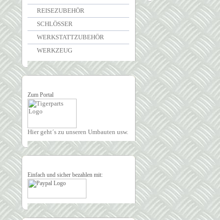
REISEZUBEHÖR
SCHLÖSSER
WERKSTATTZUBEHÖR
WERKZEUG
Zum Portal
Hier geht´s zu unseren Umbauten usw.
Einfach und sicher bezahlen mit: